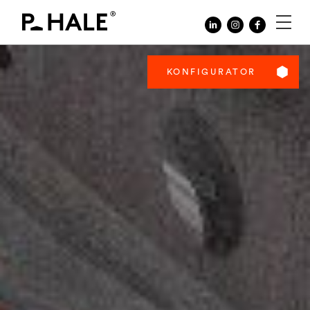
KONFIGURATOR
DE
EN
O FIRMIE
KONFIGURATOR
DLACZEGO P.HALE
REALIZACJE
KONTAKT