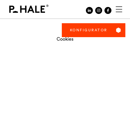
KONFIGURATOR
PL
Cookies
EN
ÜBER UNS
KONFIGURATOR
WARUM P.HALE
PROJEKTE
KONTAKT